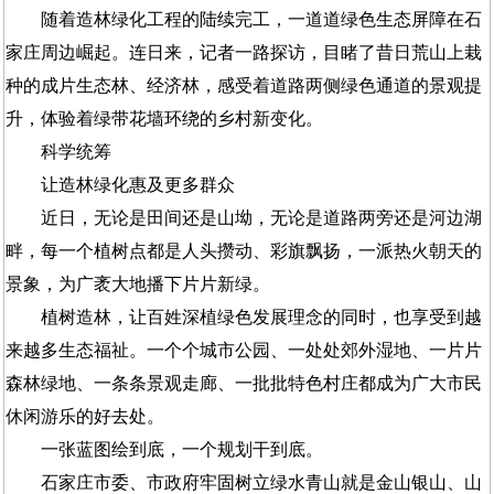
随着造林绿化工程的陆续完工，一道道绿色生态屏障在石
家庄周边崛起。连日来，记者一路探访，目睹了昔日荒山上栽
种的成片生态林、经济林，感受着道路两侧绿色通道的景观提
升，体验着绿带花墙环绕的乡村新变化。
科学统筹
让造林绿化惠及更多群众
近日，无论是田间还是山坳，无论是道路两旁还是河边湖
畔，每一个植树点都是人头攒动、彩旗飘扬，一派热火朝天的
景象，为广袤大地播下片片新绿。
植树造林，让百姓深植绿色发展理念的同时，也享受到越
来越多生态福祉。一个个城市公园、一处处郊外湿地、一片片
森林绿地、一条条景观走廊、一批批特色村庄都成为广大市民
休闲游乐的好去处。
一张蓝图绘到底，一个规划干到底。
石家庄市委、市政府牢固树立绿水青山就是金山银山、山