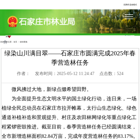
无障碍
适老模式
您的当前位置：
首页
>
媒体聚集
绿染山川满目翠——石家庄市圆满完成2025年春
季营造林任务
作者： 发布时间：2025-05-12 11:24:47 点击数：
524
微风拂过大地，新绿点缀希望田野。
为全面提升生态文明水平的国土绿化行动，连日来，一场
植绿全民总动员在石家庄市拉开帷幕，太行山生态绿化、绿色
通道补植补造和景观提升、村庄及农田林网绿化等重点绿化工
程紧锣密鼓推进。截至目前，春季营造林任务已经圆满结束，
全市新增造林面积82.84万亩，完成年度营造林任务的83.17%。