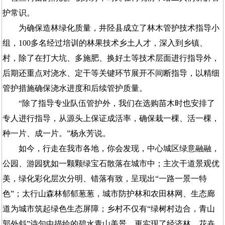
护常识。
为确保造林绿化质量，井陉县成立了林木管护技术指导小
组，100多名经过培训的林果技术乡土人才，深入到乡镇、
村，除了在打大坑、多施肥、换好土等技术层面进行指导外，
后期还重点对浇水、定干等关键环节展开不间断指导，以精细
管护措施确保浇水进度和后续管护质量。
“除了指导专业队伍管护外，我们在选购苗木时也安排了
专人进行指导，从源头上保证成活率，确保栽一棵、活一棵，
种一片、成一片。”杨永芳说。
如今，行走在我市各地，你会发现，中心城区绿意融融，
公园、游园犹如一颗颗绿宝石散落在城市中；主次干道景观优
美，绿化彩化层次分明、错落有致，呈现出“一路一景一特
色”；太行山森林郁郁葱葱，城市防护林和农田林网、生态廊
道为城市筑起绿色生态屏障；乡村不仅有“绿树村边合，青山
郭外斜”诗句中描绘的碧水青山美景，更实现了经济林、花卉