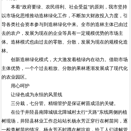
本着“政府要绿、农民得利、社会受益”的原则，我市坚持
以市场化思维推动造林绿化工作，不断加大财政投入力度，引
导各类社会资本参与到造林绿化中来。全市的造林主体已由过
去的农户，发展为现在的企业等具有一定规模优势的市场主
体。造林模式也由过去的零散、分散，发展为现在的规模化造
林。
创新造林绿化模式，大大激发着植绿内在动力。借助市场
主体优势，一个个过去粗放、分散的果林逐渐发展成了现代化
的农业园区。
用心呵护
让绿色成为永恒的风景线
三分栽，七分管。精细管护是保证树苗成活的关键。
在位于井陉县南障城镇北障城村太行“天路”东线两侧的植
树现场，井陉县林业工作总站站长杨永芳正穿行在树苗间，逐
一检查树苗的情况。杨永芳不时蹲在树坑前，给工人们讲解管