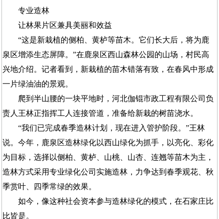
专业造林
让林果片区兼具美丽和效益
“这是新栽植的侧柏、黄栌等苗木。它们长大后，将为鹿
泉区增添生态屏障。”在鹿泉区西山森林公园的山场，村民高
兴地介绍。记者看到，新栽植的苗木错落有致，在春风中形成
一片绿油油的景观。
爬到半山腰的一块平地时，河北伽锟市政工程有限公司负
责人王林正指挥工人连接管道，准备给新栽的树苗浇水。
“我们已完成春季造林计划，现在进入管护阶段。”王林
说。今年，鹿泉区造林绿化以西山绿化为抓手，以亮化、彩化
为目标，选择以侧柏、黄栌、山桃、山杏、连翘等苗木为主，
造林方式采用专业绿化公司实施造林，力争达到春季观花、秋
季赏叶、四季常绿的效果。
如今，像这种社会资本参与造林绿化的模式，在石家庄比
比皆是。