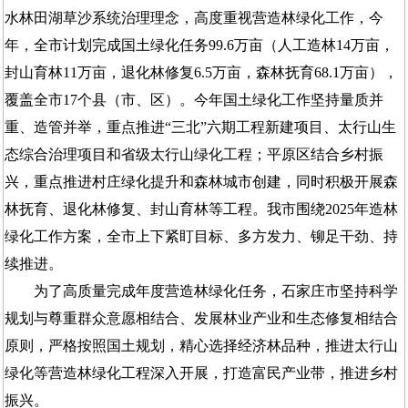
水林田湖草沙系统治理理念，高度重视营造林绿化工作，今
年，全市计划完成国土绿化任务99.6万亩（人工造林14万亩，
封山育林11万亩，退化林修复6.5万亩，森林抚育68.1万亩），
覆盖全市17个县（市、区）。今年国土绿化工作坚持量质并
重、造管并举，重点推进“三北”六期工程新建项目、太行山生
态综合治理项目和省级太行山绿化工程；平原区结合乡村振
兴，重点推进村庄绿化提升和森林城市创建，同时积极开展森
林抚育、退化林修复、封山育林等工程。我市围绕2025年造林
绿化工作方案，全市上下紧盯目标、多方发力、铆足干劲、持
续推进。
为了高质量完成年度营造林绿化任务，石家庄市坚持科学
规划与尊重群众意愿相结合、发展林业产业和生态修复相结合
原则，严格按照国土规划，精心选择经济林品种，推进太行山
绿化等营造林绿化工程深入开展，打造富民产业带，推进乡村
振兴。