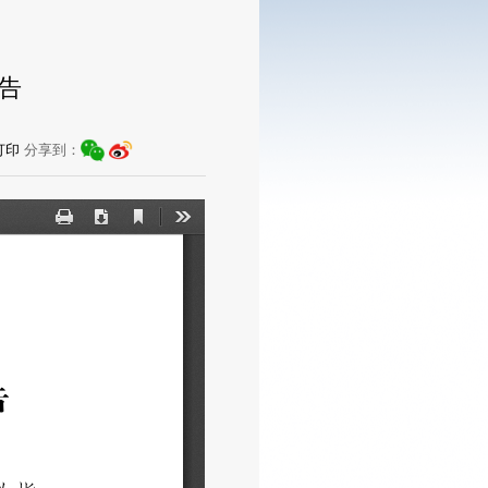
告
分享到：
打印