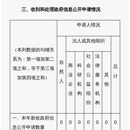
三、收到和处理政府信息公开申请情况
申请人情况
法人或其他组织
（本列数据的勾稽关
社
法
系为：第一项加第二
自
商
科
会
律
总
项之和，等于第三项
然
业
研
公
服
其
计
加第四项之和）
人
企
机
益
务
他
业
构
组
机
织
构
一、本年新收政府信
0
0
0
0
0
0
0
息公开申请数量