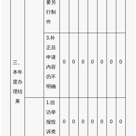
要另
行制
作
3.
补
正后
申请
0
0
0
0
0
0
0
三、
内容
本年
仍不
度办
明确
理结
果
1.
信
访举
0
0
0
0
0
0
0
报投
诉类