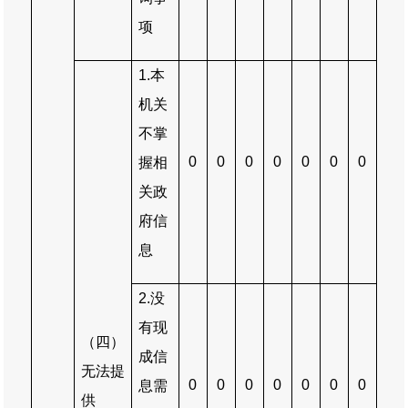
项
1.
本
机关
不掌
0
0
0
0
0
0
0
握相
关政
府信
息
2.
没
有现
（四）
成信
无法提
0
0
0
0
0
0
0
息需
供