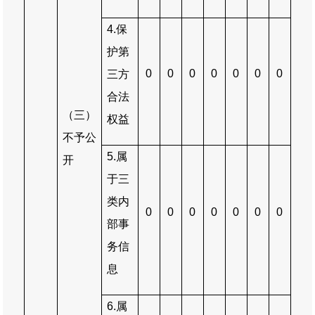
4.
保
护第
0
0
0
0
0
0
0
三方
合法
（三）
权益
不予公
5.
属
开
于三
类内
0
0
0
0
0
0
0
部事
务信
息
6.
属