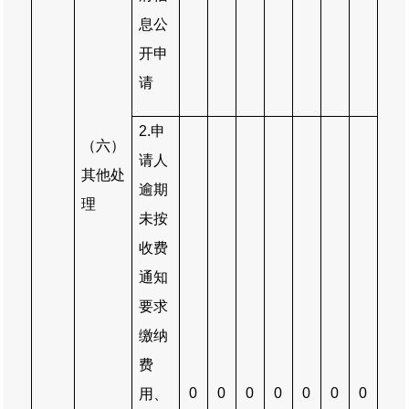
息公
开申
请
2.
申
（六）
请人
其他处
逾期
理
未按
收费
通知
要求
缴纳
费
0
0
0
0
0
0
0
用、