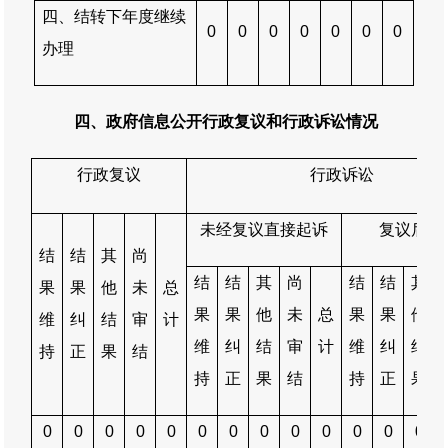
四、结转下年度继续
0
0
0
0
0
0
0
办理
四、政府信息公开行政复议和行政诉讼情况
行政复议
行政诉讼
未经复议直接起诉
复议后起
结
结
其
尚
结
结
其
尚
结
结
其
果
果
他
未
总
果
果
他
未
总
果
果
他
维
纠
结
审
计
维
纠
结
审
计
维
纠
结
持
正
果
结
持
正
果
结
持
正
果
0
0
0
0
0
0
0
0
0
0
0
0
0