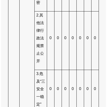
密
2.
其
他法
律行
0
0
0
0
0
0
0
政法
规禁
止公
开
3.
危
及
“
三
0
0
0
0
0
0
0
安全
一稳
定
”