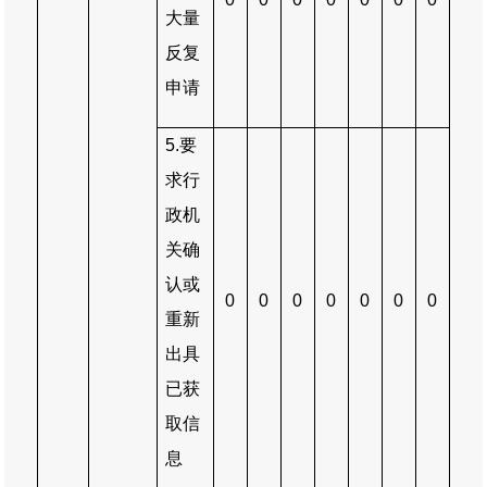
大量
反复
申请
5.
要
求行
政机
关确
认或
0
0
0
0
0
0
0
重新
出具
已获
取信
息