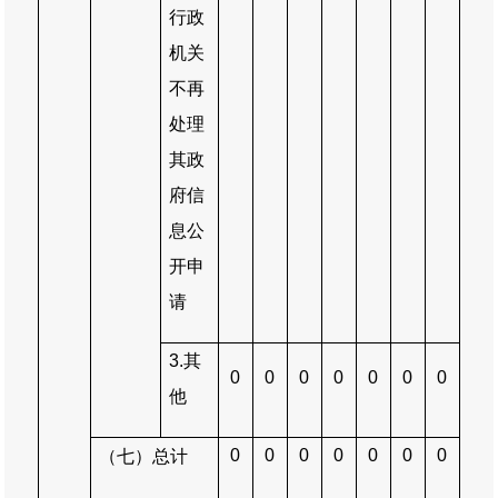
行政
机关
不再
处理
其政
府信
息公
开申
请
3.
其
0
0
0
0
0
0
0
他
0
0
0
0
0
0
0
（七）总计