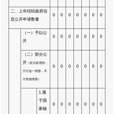
二、上年结转政府信
0
0
0
0
0
0
0
息公开申请数量
（一）予以公
0
0
0
0
0
0
0
开
（二）部分公
开
（区分处理的，
0
0
0
0
0
0
0
只计这一情形，不
计其他情形）
1.
属
于国
0
0
0
0
0
0
0
家秘