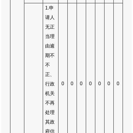
1.
申
请人
无正
当理
由逾
期不
不
正、
0
0
0
0
0
0
0
行政
机关
不再
处理
其政
府信