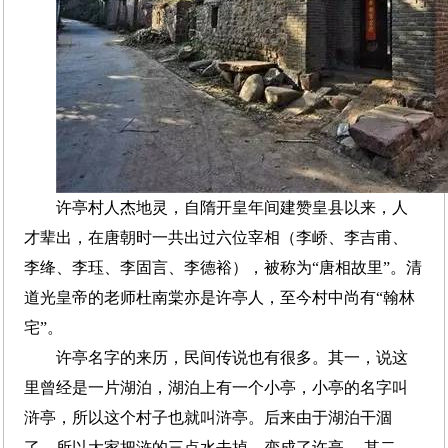
许亭村人杰地灵，自隋开皇年间建赞皇县以来，人
才辈出，在唐朝时一共出过六位宰相（李峤、李吉甫、
李绛、李珏、李固言、李德裕），被称为“唐相故里”。清
道光皇帝的老师杜南棠亦是许亭人，至今村中尚有“翰林
宅”。
许亭名字的来历，民间传说也有很多。其一，说这
里曾经是一片湖泊，湖泊上有一个小亭，小亭的名字叫
浒亭，所以这个村子也就叫浒亭。后来由于湖泊干涸
了，所以大家把浒的三点水去掉，变成了许亭。 其二，