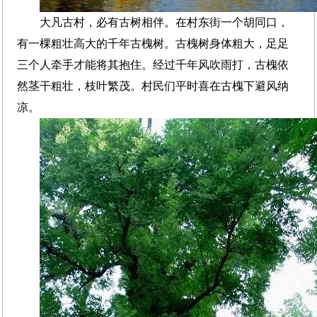
大凡古村，必有古树相伴。在村东街一个胡同口，
有一棵粗壮高大的千年古槐树。古槐树身体粗大，足足
三个人牵手才能将其抱住。经过千年风吹雨打，古槐依
然茎干粗壮，枝叶繁茂。村民们平时喜在古槐下避风纳
凉。