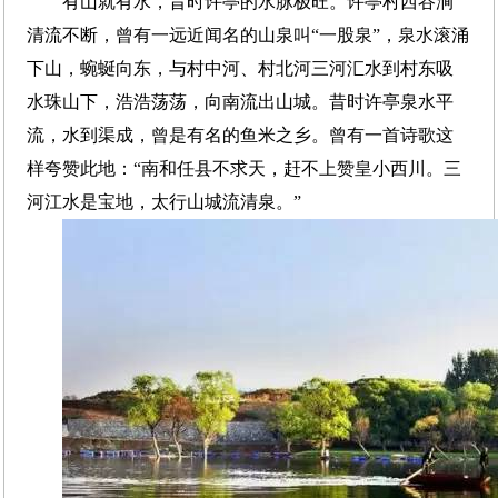
有山就有水，昔时许亭的水脉极旺。许亭村西谷涧
清流不断，曾有一远近闻名的山泉叫“一股泉”，泉水滚涌
下山，蜿蜒向东，与村中河、村北河三河汇水到村东吸
水珠山下，浩浩荡荡，向南流出山城。昔时许亭泉水平
流，水到渠成，曾是有名的鱼米之乡。曾有一首诗歌这
样夸赞此地：“南和任县不求天，赶不上赞皇小西川。三
河江水是宝地，太行山城流清泉。”