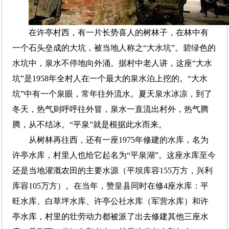
在许亭村西，有一片长势喜人的树林子，在林中有
一个石头垒成的大坑，被当地人称之“大水坑”。碧绿色的
水坑中，泉水不停地向外涌。据村中老人讲，这座“大水
坑”是1958年全村人在一个最大的泉水泊上挖的。“大水
坑”中有一个泉眼，常年往外流水。夏天泉水冰凉，到了
冬天，热气则呼呼往外冒，泉水一直流出村外，热气腾
腾，从不结冰。“平泉”就是根据此水而来。
从树林再往西，还有一座1975年修建的水库，名为
许亭水库，村里人也给它起名为“平泉湖”。这座水库至今
还是当地灌溉农田的主要水源（平坝库容155万方，兴利
库容105万方）。在当年，赞皇县同时在修4座水库：平
旺水库、白草坪水库、许亭公社水库（军营水库）和许
亭水库，村里的壮劳动力都被派了出去修建其他三座水