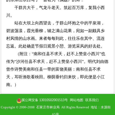
干群共大干，气龙斗老天。筑起百万库，复我小西
川。
站在大坝上向西望去，于群山环抱之中的平泉湖，
碧波荡漾，霞光垂柳，辅之满山花果，宛如一副颇具乡
村风情的山水画。来者每每到此，往往乐在其中、流连
忘返。此处确是节假日观景小憩、游览采风的好去处。
（附注：“南和任县不求天，赶不上赞皇小西川”也
传为“沙河任县不求天，赶不上赞皇小西川”。明代刘由德
曾作诗赞美南和任县一带的富饶美丽：南和任县不求
天，耳听渔歌看秧田。柳荫垂钓归来饮，即此便是小江
南。）
冀公网安备 13010502001513号
网站地图
联系我们
Copyright © 2006-2008 石家庄市林业局 All Rights Reserved 地址：水源街
65号