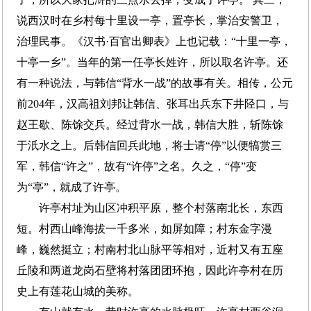
说西汉时在乡村每十里设一亭，置亭长，掌治安警卫，
治理民事。《汉书·百官出卿表》上也记载：“十里一亭，
十亭一乡”。当年的第一任亭长姓许，所以取名许亭。还
有一种说法，与韩信“背水一战”的故事有关。相传，公元
前204年，汉高祖刘邦让韩信、张耳出兵东下井陉口，与
赵王歇、陈馀交兵。经过背水一战，韩信大胜，斩陈馀
于汦水之上。后韩信回兵此地，将士请“停”以便犒赏三
军，韩信“许之”，故有“许停”之名。久之，“停”变
为“亭”，就成了许亭。
许亭村址为山区冲积平原，整个村落南北长，东西
短。村西山峰海拔一千多米，如屏如障；村东金字漫
峰，巍然挺立；村南村北山脉平等相对，近村又有五座
丘陵和两道龙岗石壁将村落团团环抱，因此许亭村在历
史上有莲花山城的美称。