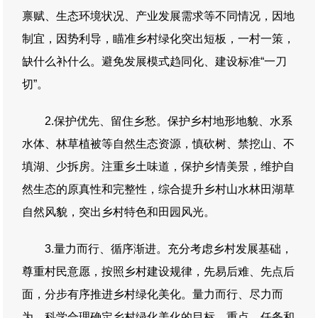
禀赋、生态环境状况、产业发展需求等不同情况，因地
制宜，因势利导，瞄准乡村绿化突出短板，一村一策，
缺什么补什么。避免发展模式趋同化、建设标准“一刀
切”。
2.保护优先、留住乡愁。保护乡村地形地貌、水系
水体、林草植被等自然生态资源，慎砍树、禁挖山、不
填湖、少拆房。注重乡土味道，保护乡情美景，维护自
然生态的原真性和完整性，综合提升乡村山水林田湖草
自然风貌，突出乡村特色和田园风光。
3.量力而行、循序渐进。充分考虑乡村发展基础，
尊重村民意愿，按照乡村建设规律，先易后难、先点后
面，分步有序推进乡村绿化美化。量力而行、尽力而
为，科学合理确定乡村绿化美化的目标、重点、任务和