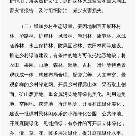
护作用，落实巡护责任，抓好森林火源监管和重大病虫
害灾情报告，及时组织除治，减少灾害损失。
（二）增加乡村生态绿量。要因地制宜开展环村
林、护路林、护岸林、风景林、游憩林、康养林、水源
涵养林、水土保持林、防风固沙林、农田林网等建设。
推进乡村绿道建设，有条件的地方可依托地形地貌，将
农田、果园、山地、森林、湿地、古村、遗址等特色景
观联成一体，构建布局合理、配套完善、人文丰富、景
观多样的乡村绿道网。开展乡村裸露山体、采石取土创
面、矿山废弃地、重金属污染地等绿化美化。利用边角
地、空闲地、撂荒地、拆违地等，开展村庄绿化美化，
建设一批供村民休闲娱乐的小微绿化公园、公共绿地。
开展庭院绿化，见缝插绿，有条件的可开展立体绿化，
乔、灌、草、花、藤多层次绿化，提升庭院绿化水平。