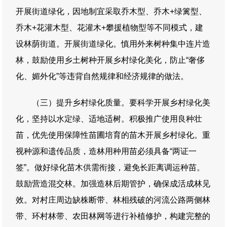
开展街道绿化，因地制宜采取乔木型、乔木+绿篱型、
乔木+花灌木型、花灌木+攀援植物型等不同模式，建
设林荫街道。开展街道绿化。慎用外来树种集中连片造
林，鼓励使用乡土树种开展乡村绿化美化，防止“奢侈
化、媚外化”等违背自然规律和经济规律的做法。
（三）提升乡村绿化质量。要科学开展乡村绿化美
化，坚持以水定绿、适地适树。积极推广使用良种壮
苗，优先使用保障性苗圃培育的苗木开展乡村绿化。重
视种源和遗传品质，造林用种用苗必须具备“两证一
签”。做好绿化苗木供需衔接，避免长距离调运种苗。
鼓励营造混交林。加强造林后期管护，确保成活成林见
效。对村庄周边缺株断带、林相残破的河流公路两侧林
带、环村林带、农田林网等进行补植修护，构建完整的