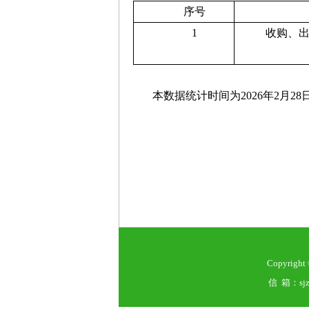
序号
1
收购、
本数据统计时间为
20
26
年
2
月
28
Copyrig
信 箱：sjz