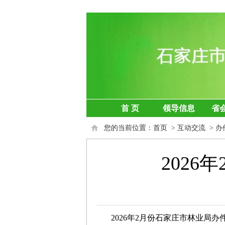
首 页
领导信息
省
您的当前位置：
首页
>
互动交流
>
办
202
202
6
年
2
月份石家庄市林业局办