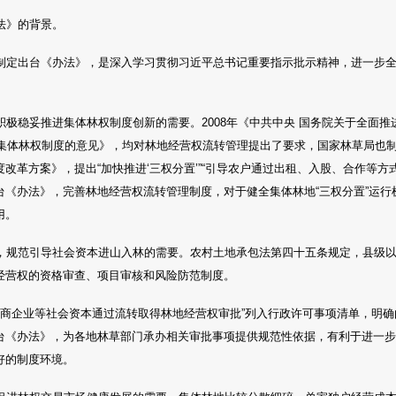
法》的背景。
制定出台《办法》，是深入学习贯彻习近平总书记重要指示批示精神，进一步
积极稳妥推进集体林权制度创新的需要。2008年《中共中央 国务院关于全面
善集体林权制度的意见》，均对林地经营权流转管理提出了要求，国家林草局也制
改革方案》，提出“加快推进‘三权分置’”“引导农户通过出租、入股、合作等方
台《办法》，完善林地经营权流转管理制度，对于健全集体林地“三权分置”运行
用。
，规范引导社会资本进山入林的需要。农村土地承包法第四十五条规定，县级
经营权的资格审查、项目审核和风险防范制度。
“工商企业等社会资本通过流转取得林地经营权审批”列入行政许可事项清单，明
台《办法》，为各地林草部门承办相关审批事项提供规范性依据，有利于进一
好的制度环境。