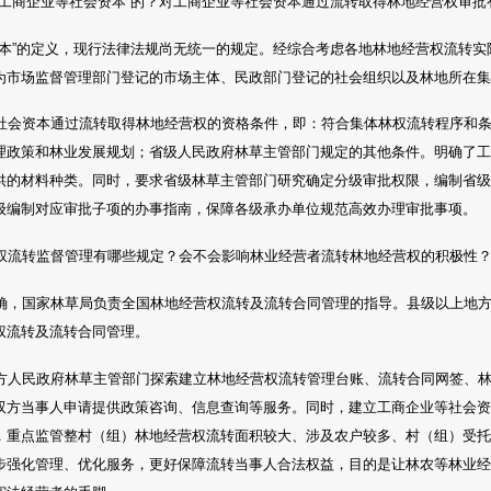
“工商企业等社会资本”的？对工商企业等社会资本通过流转取得林地经营权审批
资本”的定义，现行法律法规尚无统一的规定。经综合考虑各地林地经营权流转
为市场监督管理部门登记的市场主体、民政部门登记的社会组织以及林地所在
社会资本通过流转取得林地经营权的资格条件，即：符合集体林权流转程序和
理政策和林业发展规划；省级人民政府林草主管部门规定的其他条件。明确了
供的材料种类。同时，要求省级林草主管部门研究确定分级审批权限，编制省
级编制对应审批子项的办事指南，保障各级承办单位规范高效办理审批事项。
权流转监督管理有哪些规定？会不会影响林业经营者流转林地经营权的积极性
确，国家林草局负责全国林地经营权流转及流转合同管理的指导。县级以上地
权流转及流转合同管理。
方人民政府林草主管部门探索建立林地经营权流转管理台账、流转合同网签、
双方当事人申请提供政策咨询、信息查询等服务。同时，建立工商企业等社会
，重点监管整村（组）林地经营权流转面积较大、涉及农户较多、村（组）受
步强化管理、优化服务，更好保障流转当事人合法权益，目的是让林农等林业