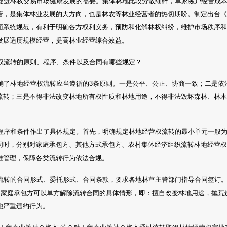
促进林权交易市场健康发展的需要。集体林地比较分散细碎，单家独户经营成
营，是集体林业发展的大方向，也是林农等林业经营者的热切期盼。制定出台
面系统规范，有利于明确各方权利义务，预防和化解林权纠纷，维护市场秩序
发展适度规模经营，提高林业经营综合效益。
权流转的原则、程序、条件以及合同有哪些规定？
确了林地经营权流转应当遵循的3条原则。一是公平、公正、协商一致；二是依
流转；三是不得非法改变林地所有权性质和林地用途，不得非法毁坏森林、林
程序和条件作出了具体规定。首先，明确规定林地经营权流转的最小单元一般
同时，分别对家庭承包方、其他方式承包方、农村集体经济组织流转林地经营
准管理，保障各类流转行为依法合规。
流转的合同形式、委托形式、合同条款，要求各地林草主管部门指导合同签订
定了家庭承包方可以单方解除流转合同的具体情形，即：擅自改变林地用途，抛荒
他严重违约行为。