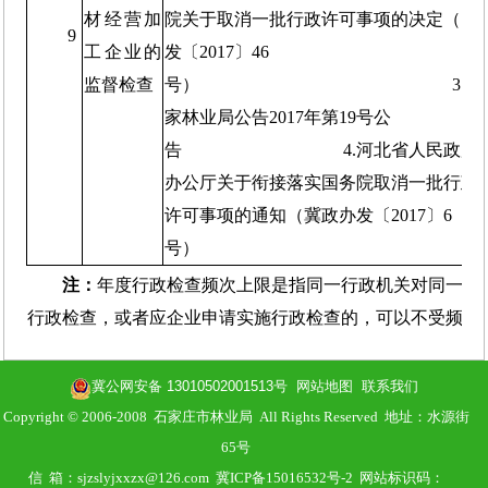
材经营加
院关于取消一批行政许可事项的决定（国
9
工企业的
发〔2017〕46
监督检查
号） 3.国
家林业局公告2017年第19号公
告 4.河北省人民政府
办公厅关于衔接落实国务院取消一批行政
许可事项的通知（冀政办发〔2017〕6
号）
注：
年度行政
检查频次
上限
是指
同一行政机关对同一企
行政检查，或者应企业申请实施行政检查的，可以不受频次
冀公网安备 13010502001513号
网站地图
联系我们
Copyright © 2006-2008 石家庄市林业局 All Rights Reserved 地址：水源街
65号
信 箱：sjzslyjxxzx@126.com
冀ICP备15016532号-2
网站标识码：