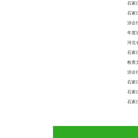
石家庄
石家
涉企
年度
河北
石家
检查
涉企
石家
石家
石家