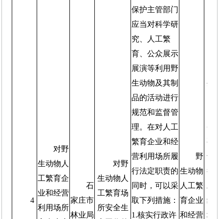
保护主管部门
应当对科学研
究、人工繁
育、公众展示
展演等利用野
生动物及其制
生
品的活动进行
频
规范和监督管
1
理。在对人工
省
繁育企业和经
要
对野
营利用场所履
野
专
生动物人
对野
行法定职责的
生动物
行
工繁育企
生动物人
石
同时，可以采
人工繁
工
业和经营
工繁育场
4
家庄市
取下列措施：
育企业
经
利用场所
所安全生
林业局
1.核实行政许
和经营
场