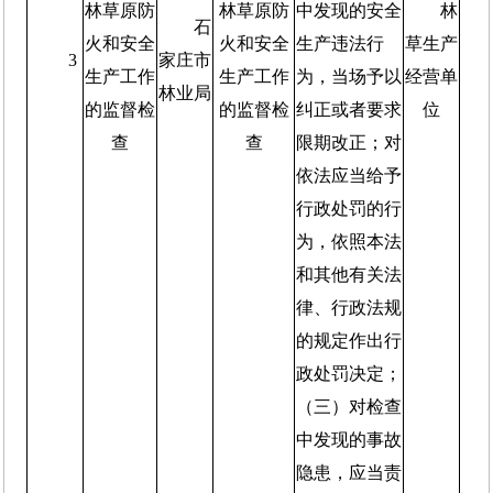
林草原防
林草原防
中发现的安全
林
频
石
火和安全
火和安全
生产违法行
草生产
3
家庄市
生产工作
生产工作
为，当场予以
经营单
森
林业局
的监督检
的监督检
纠正或者要求
位
防
查
查
限期改正；对
频
依法应当给予
行政处罚的行
为，依照本法
和其他有关法
律、行政法规
的规定作出行
政处罚决定；
（三）对检查
中发现的事故
隐患，应当责