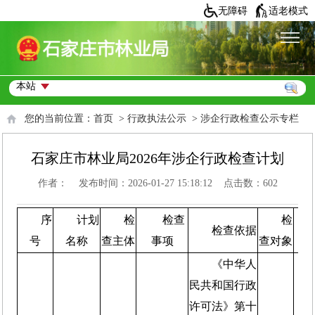
无障碍
适老模式
您的当前位置：
首页
>
行政执法公示
>
涉企行政检查公示专栏
石家庄市林业局2026年涉企行政检查计划
作者： 发布时间：2026-01-27 15:18:12 点击数：
602
序
计划
检
检查
检
检查依据
号
名称
查主体
事项
查对象
《中华人
民共和国行政
许可法》第十