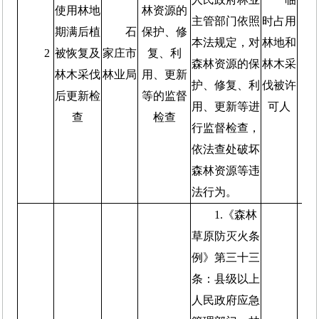
使用林地
林资源的
主管部门依照
时占用
期满后植
石
保护、修
本法规定，对
林地和
2
被恢复及
家庄市
复、利
森林资源的保
林木采
林木采伐
林业局
用、更新
护、修复、利
伐被许
后更新检
等的监督
用、更新等进
可人
查
检查
行监督检查，
依法查处破坏
森林资源等违
法行为。
1.《森林
草原防灭火条
例》第三十三
条：县级以上
人民政府应急