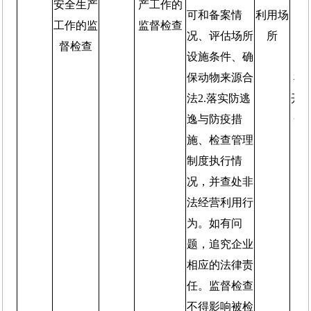
安全生产
产工作的
可和备案情
利用场
重
工作的监
监督检查
况、评估场所
所
查
督检查
设施条件、确
过
保动物来源合
机
法2.落实防逃
开”
逸与防疫措
开
施、检查管理
执
制度执行情
况，并查处非
法经营利用行
为。如有问
题，追究企业
相应的法律责
任。监督检查
不得影响被检